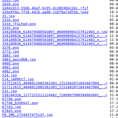
2633.jpg
2839.png
2e942d13-550b-4baf-9c95-4138936b21bc.jfif
32be9f0a-7f38-442b-aa90-11bf0a73d556.jpeg
33.jpg
3334.png
3334_jFuLhed.png
3335.png
334189836_614479480503897_860098904157912403_n.jpg
334189836_614479480503897_860098904157912403_n_..>
334189836_614479480503897_860098904157912403_n_..>
334189836_614479480503897_860098904157912403_n_..>
3376.png
3772.jpg
3883.jpg
3883_awuz8kB.jpg
4960.png
4961.png
4962.png
514.jpg
514_jAPRktf.jpg
527112615_4048912085362303_1151682071043467904_..>
527112615_4048912085362303_1151682071043467904_..>
532.jpg
536246326_1177151511124482_7100907998584903601_..>
67740.png
67740_b3VKGgT.png
67743.jpg
67845.png
FB_IMG_1754937475147.jpg