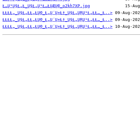
Ł…Ų¹Ų§Ł„Ł_Ų§Ł„Ų¹Ł…ŁŲÆŲ©_o2kh7XP.jpg
ŁŁŁŁ„_Ų§Ł„ŁŁ„ŁŲ©_Ł„Ų´Ų¤Ł†_Ų§Ł„ŲŖŲ¹Ł„ŁŁ…_Ł..>
ŁŁŁŁ„_Ų§Ł„ŁŁ„ŁŲ©_Ł„Ų´Ų¤Ł†_Ų§Ł„ŲŖŲ¹Ł„ŁŁ…_Ł..>
ŁŁŁŁ„_Ų§Ł„ŁŁ„ŁŲ©_Ł„Ų´Ų¤Ł†_Ų§Ł„ŲŖŲ¹Ł„ŁŁ…_Ł..>