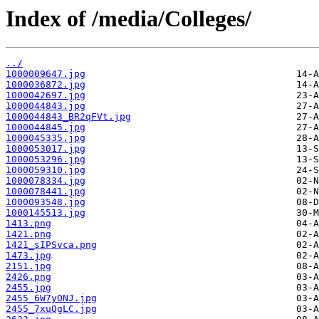
Index of /media/Colleges/
../
1000009647.jpg
1000036872.jpg
1000042697.jpg
1000044843.jpg
1000044843_BR2qFVt.jpg
1000044845.jpg
1000045335.jpg
1000053017.jpg
1000053296.jpg
1000059310.jpg
1000078334.jpg
1000078441.jpg
1000093548.jpg
1000145513.jpg
1413.png
1421.png
1421_sIPSvca.png
1473.jpg
2151.jpg
2426.png
2455.jpg
2455_6W7yONJ.jpg
2455_7xuQgLC.jpg